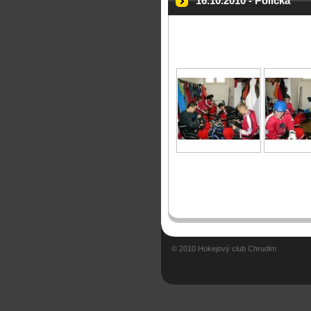
16.10.2010 - Polička
© 2010 Hokejový club Chrudim