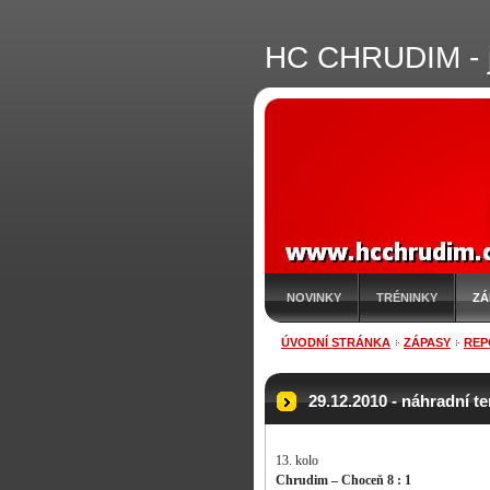
HC CHRUDIM - j
NOVINKY
TRÉNINKY
ZÁ
ÚVODNÍ STRÁNKA
ZÁPASY
REP
29.12.2010 - náhradní t
13. kolo
Chrudim – Choceň 8 : 1