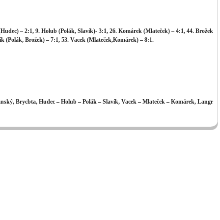
(Hudec) – 2:1, 9. Holub (Polák, Slavík)- 3:1, 26. Komárek (Mlateček) – 4:1, 44. Brožek
avík (Polák, Brožek) – 7:1, 53. Vacek (Mlateček,Komárek) – 8:1.
anský, Brycbta, Hudec – Holub – Polák – Slavík, Vacek – Mlateček – Komárek, Langr