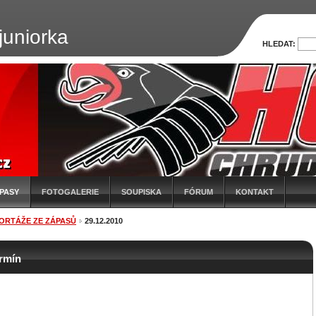
uniorka
HLEDAT:
PASY
FOTOGALERIE
SOUPISKA
FÓRUM
KONTAKT
ORTÁŽE ZE ZÁPASŮ
29.12.2010
ermín