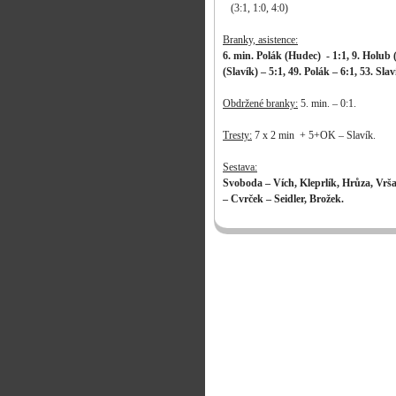
(3:1, 1:0, 4:0)
Branky, asistence:
6. min. Polák (Hudec) - 1:1, 9. Holub 
(Slavík) – 5:1, 49. Polák – 6:1, 53. Sl
Obdržené branky:
5. min. – 0:1.
Tresty:
7 x 2 min + 5+OK – Slavík.
Sestava:
Svoboda – Vích, Kleprlík, Hrůza, Vrš
– Cvrček – Seidler, Brožek.